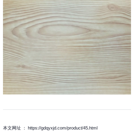
本文网址 ： https://gdqyxjd.com/product/45.html