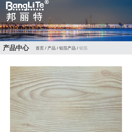
全国咨询热线：
0763-3988992 邦丽
特主要经营：双面彩
产品中心
首页
/
产品
/
铝箔产品
/
铝箔
色辊涂铝板、铝箔、
铝窝板、钢板、PVC
热贴膜、氧化边角等
墙顶辅料生产商