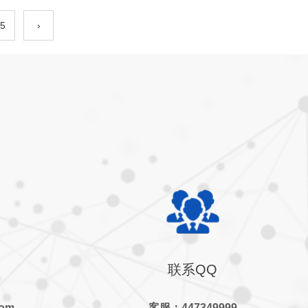
5
›
联系QQ
com
客服：447349999