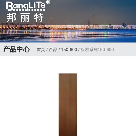
全国咨询热线：
0763-3988992 邦丽
特主要经营：双面彩
产品中心
首页
/
产品
/
150-600
/
板材系列150-600
色辊涂铝板、铝箔、
铝窝板、钢板、PVC
热贴膜、氧化边角等
墙顶辅料生产商